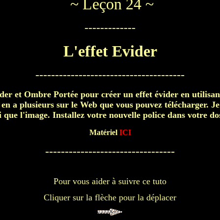
~ Leçon 24 ~
-------------
L'effet Evider
--------------------------------------
Évider et Ombre Portée pour créer un effet évider en utilis
 y en a plusieurs sur le Web que vous pouvez télécharger. Je
i que l'image. Installez votre nouvelle police dans votre do
Matériel
ICI
---------------------------------
Pour vous aider à suivre ce tuto
Cliquer sur la flèche pour la déplacer