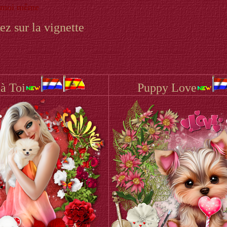
moi même
ez sur la vignette
 à Toi
Puppy Love