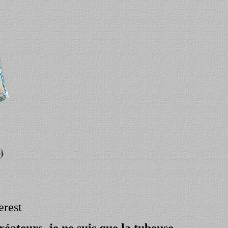
erest
éateurs, je ne suis que la tubeuse