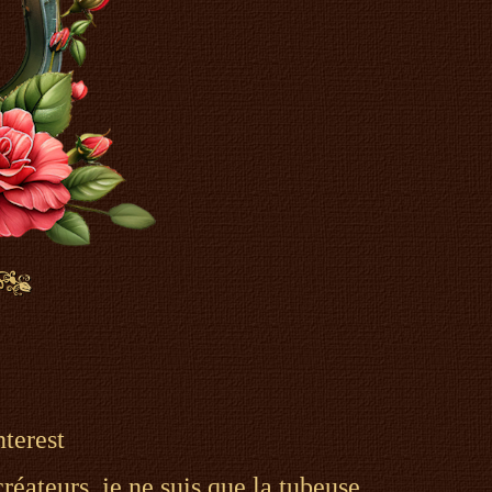
nterest
réateurs, je ne suis que la tubeuse