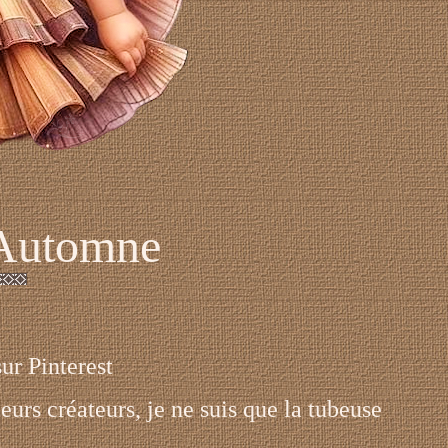
 Automne
ur Pinterest
urs créateurs, je ne suis que la tubeuse