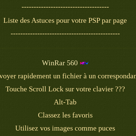
------------------------------------
Liste des Astuces pour votre PSP par page
---------------------------------------------
WinRar 560
voyer rapidement un fichier à un corresponda
Touche Scroll Lock sur votre clavier ???
Alt-Tab
Classez les favoris
Utilisez vos images comme puces