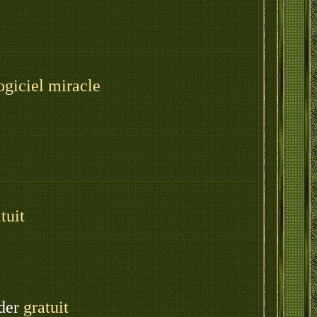
logiciel miracle
tuit
der
gratuit