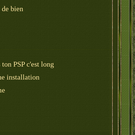
p de bien
ton PSP c'est long
e installation
me