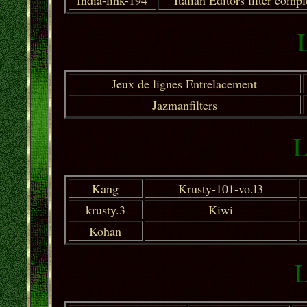
India-link-194
Italian Editors filter
compl
L
Jeux de lignes Entrelacement
Jazmanfilters
L
Kang
Krusty-101-vo.l3
krusty.3
Kiwi
Kohan
L