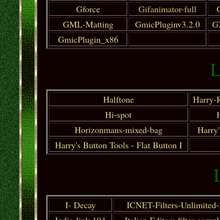
Gforce
Gifanimator-full
GML-Matting
GmicPluginv3.2.0
GX
GmicPlugin_x86
L
Halftone
Harry-R
Hi-spot
Horizonmans-mixed-bag
Harry'
Harry's Button Tools - Flat Button I
I- Decay
ICNET-Filters-Unlimited-