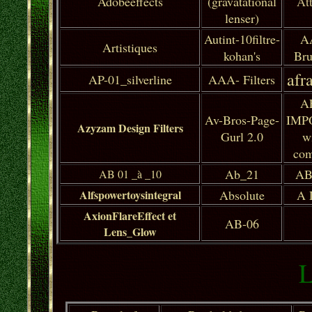
Adobeeffects
(gravatational
At
lenser)
Autint-10filtre-
A
Artistiques
kohan's
Bru
afr
AP-01_silverline
AAA- Filters
A
Av-Bros-Page-
IMP
Azyzam Design Filters
Gurl 2.0
w
com
Ab_21
AB
AB 01 _à _10
Alfspowertoysintegral
Absolute
A 
AxionFlareEffect et
AB-06
Lens_Glow
L