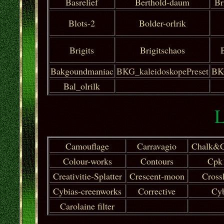
Basrelief
Berthold-daum
Br
Blots-2
Bolder-orlrik
Brigits
Brigitschaos
Bakgoundmaniac
BKG_kaleidoskopePreset
BK
Bal_olrilk
L
Camouflage
Carravagio
Chalk&C
Colour-works
Contours
Cpk
Creativitie-Splatter
Crescent-moon
Cross
Cybias-creenworks
Corrective
Cy
Carolaine filter