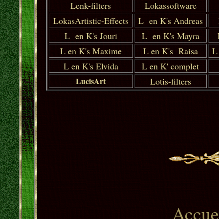
Lenk-filters
Lokassoftware
LokasArtistic-Effects
L en K's Andreas
L en K's Jouri
L en K's Mayra
L en K's Maxime
L en K's Raisa
L
L en K's Elvida
L en K' complet
LucisArt
Lotis-filters
Accue