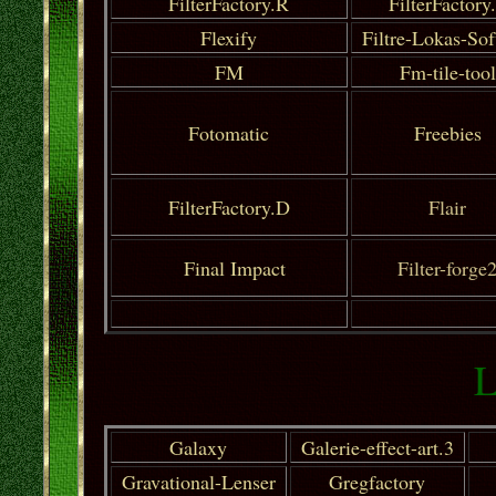
FilterFactory.R
FilterFactory
Flexify
Filtre-Lokas-So
FM
Fm-tile-tool
Fotomatic
Freebies
FilterFactory.D
Flair
Final Impact
Filter-forge
L
Galaxy
Galerie-effect-art.3
Gravational-Lenser
Gregfactory