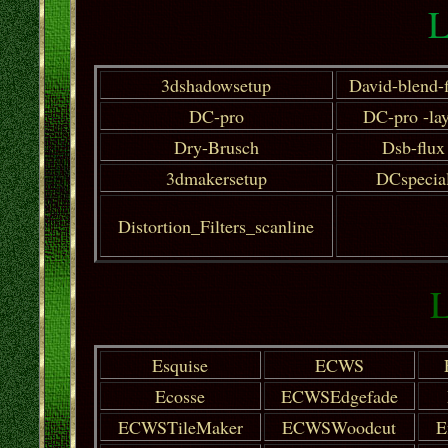
L
3dshadowsetup
David-blend-f
DC-pro
DC-pro -lay
Dry-Brusch
Dsb-flux
3dmakersetup
DCspecia
Distortion_Filters_scanline
L
Esquise
ECWS
Ecosse
ECWSEdgefade
ECWSTileMaker
ECWSWoodcut
E