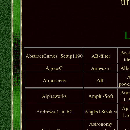
ut
L
Acci
AbstractCurves_Setup1190
AB-filter
id
AgoosC
Aim-usm
Albo
A
Atmospere
Afh
powe
And
Alphaworks
Amphi-Soft
1.
Ap-
Andrews-1_a_6
2
Angled.Strokes
1.t
Astronomy