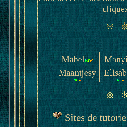
clique
Mabel
Many
Maantjesy
Elisab
Sites de tutori